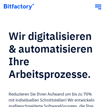
Branchen
Industriewesen
Wir digitalisieren
Bauwesen
& automatisieren
Services
App-Entwicklung
Ihre
Individuelle Software
Arbeitsprozesse.
KI Lösung
Produktstrategie
Expertise
Reduzieren Sie Ihren Aufwand um bis zu 70%
mit individuellen Schnittstellen! Wir entwickeln
Referenzen
maßgeschneiderte Softwarelösungen, die Ihre