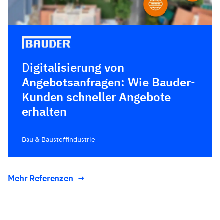
Digitalisierung von
Angebotsanfragen: Wie Bauder-
Kunden schneller Angebote
erhalten
Bau & Baustoffindustrie
Mehr Referenzen